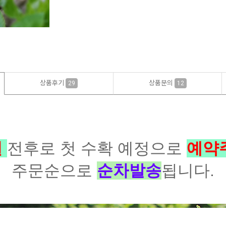
상품후기
상품문의
29
12
일
전후로 첫 수확
예정으로
예약
주문순으로
순차
발송
됩니다.