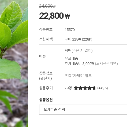
24,000
₩
22,800
₩
상품번호
15570
적립혜택
구매
228₩ (228P)
택배(
주문 시 결제
)
배송
무료배송
추가배송비
3,000₩
(도서산간지역)
상품정보
우측 '자세히' 참조
(원산지)
상품후기
29
명
(
4.6
/5)
상품옵션
- 오가피순 선택 -