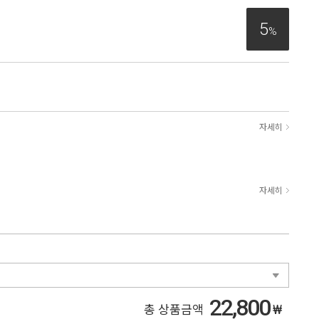
5
%
자세히
자세히
22,800
₩
총 상품금액