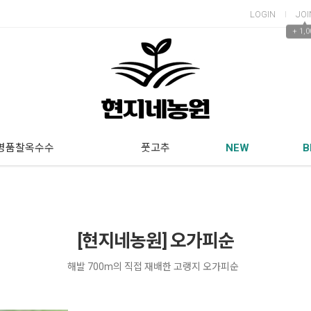
LOGIN
JOI
▲
+ 1,0
명품찰옥수수
풋고추
NEW
B
[현지네농원] 오가피순
해발 700m의 직접 재배한 고랭지 오가피순