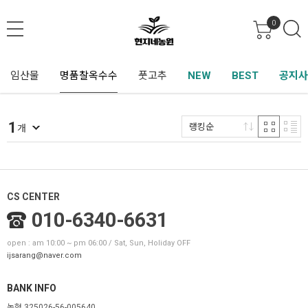
0
임산물
명품찰옥수수
풋고추
NEW
BEST
공지사
1
랭킹순
개
CS CENTER
010-6340-6631
open : am 10:00 ~ pm 06:00 / Sat, Sun, Holiday OFF
ijsarang@naver.com
BANK INFO
농협 325026-56-005640