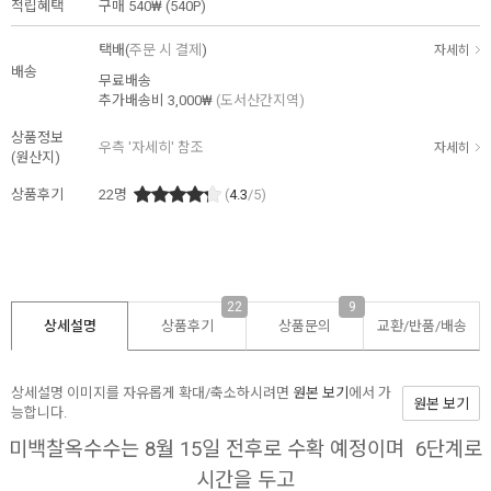
적립혜택
구매
540₩ (540P)
택배(
주문 시 결제
)
자세히
배송
무료배송
추가배송비
3,000₩
(도서산간지역)
상품정보
우측 '자세히' 참조
자세히
(원산지)
상품후기
22
명
(
4.3
/5)
22
9
상세설명
상품후기
상품문의
교환/반품/
배송
상세설명 이미지를 자유롭게 확대/축소하시려면
원본 보기
에서 가
원본 보기
능합니다.
미백찰옥수수는 8월 15일 전후로 수확 예정이며 6단계로
시간을 두고