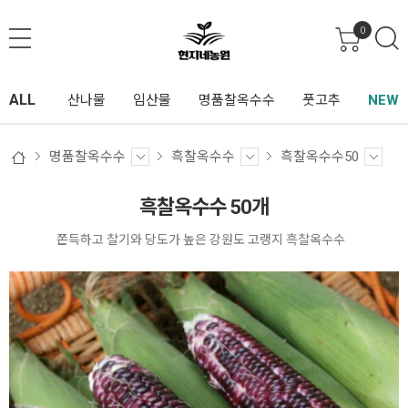
0
ALL
산나물
임산물
명품찰옥수수
풋고추
NEW
명품찰옥수수
흑찰옥수수
흑찰옥수수50
흑찰옥수수 50개
쫀득하고 찰기와 당도가 높은 강원도 고랭지 흑찰옥수수