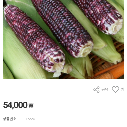
공유
찜
54,000
₩
상품번호
15552